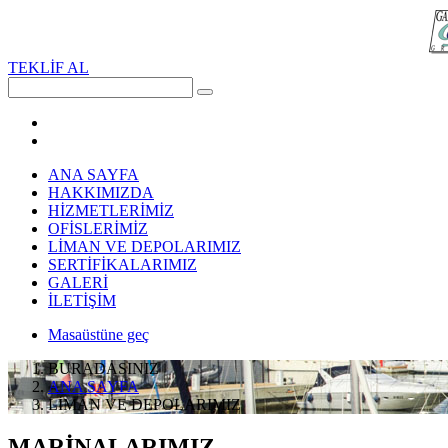
TEKLİF AL
ANA SAYFA
HAKKIMIZDA
HİZMETLERİMİZ
OFİSLERİMİZ
LİMAN VE DEPOLARIMIZ
SERTİFİKALARIMIZ
GALERİ
İLETİŞİM
Masaüstüne geç
BURADASINIZ
ANA SAYFA
LİMAN VE DEPOLARIMIZ
MARİNALARIMIZ